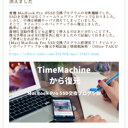
消えました
愛機 MacBook Pro がSSD交換プログラムの対象機種でした。
SSDを交換ではなくファームウェアアップデートでなおりました。
しかし、中身は綺麗サッパリ消えてしまっていました。
そこで、タイムマシンのバックアップから復元しました。
簡単に、ほぼ元通り。
面倒な登録作業なども必要なく使えるのはありがたいことです。
復元手順をほぼ全行程写真に取りましたので記録しておきました。
ご参考になれば幸いです。
[Mac] MacBook Pro SSD交換プログラム修理完了！タイムマシ
ンのバックアップから復元手順記録 | 情報航海術 - Office TAKU
-
https://office-taku.com/201904/mac/13421.html