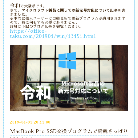
令和
で大騒ぎです。
さて、
マイクロソフト製品に関しての新元号対応について
記事を書
きました。
基本的に個人ユーザーは自動更新で更新プログラムが適用されます
ので、特に何もする必要はありません。
詳細は下記のブログ記事を御覧ください。
https://office-
taku.com/201904/win/13451.html
2019-04-01 20:11:00
MacBook Pro SSD交換プログラムで綺麗さっぱり