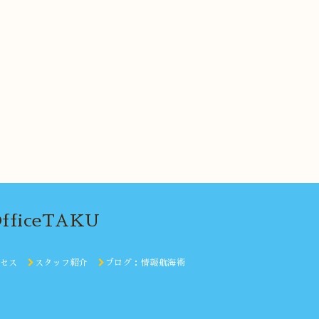
iceTAKU
セス
スタッフ紹介
ブログ：情報航海術