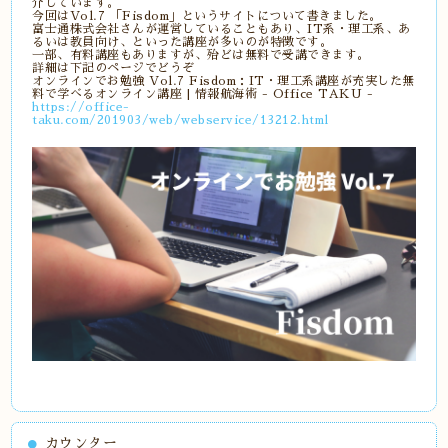
介しています。
今回はVol.7 「Fisdom」というサイトについて書きました。
富士通株式会社さんが運営していることもあり、IT系・理工系、あ
るいは教員向け、といった講座が多いのが特徴です。
一部、有料講座もありますが、殆どは無料で受講できます。
詳細は下記のページでどうぞ
オンラインでお勉強 Vol.7 Fisdom：IT・理工系講座が充実した無
料で学べるオンライン講座 | 情報航海術 - Office TAKU -
https://office-
taku.com/201903/web/webservice/13212.html
カウンター